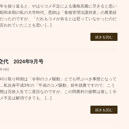
年を振り返ると、やはりコメ不足による価格高騰に尽きると思い
昭和末期の私の大学時代、恩師は「食糧管理法護持派」の農業経
だったのですが、「だれもコメが余るとは思っていなかったのだ
言われていたことを思い […]
続きを読む
交代 2024年9月号
9月19日
刈り取り時期は「令和のコメ騒動」とでも呼ぶべき事態となって
…私自身平成3年の「平成のコメ騒動」前年就農ですので、こう
態は百姓人生で二度目なのですが、この間農村の疲弊は激しく今
メ不足は解消できても、 […]
続きを読む