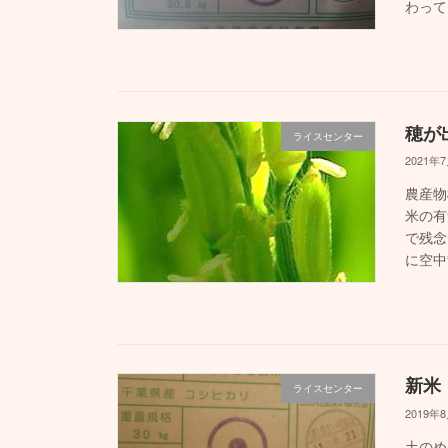
わって
穂が
ライスセンター
2021年
農産物
米の有
で残念
に空中
新米
ライスセンター
2019年
土のめ