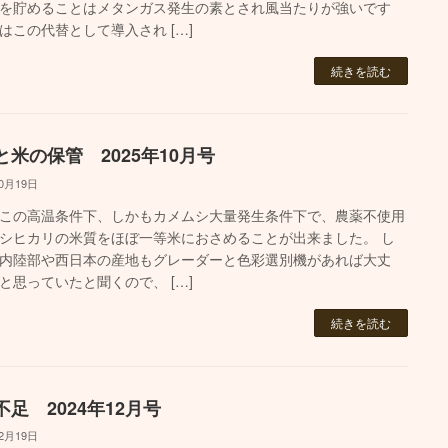
を貯めることはメタンガス発生の素とされ風当たりが強いです
はこの代替として導入され […]
続きを読む
と米の保管 2025年10月号
10月19日
この高温条件下、しかもカメムシ大量発生条件下で、農薬不使用
シヒカリの米質をほぼ一等米におさめることが出来ました。 し
内陸部や西日本の産地もグレーダーと色彩選別機があれば大丈
と思っていたと聞くので、 […]
続きを読む
不足 2024年12月号
12月19日