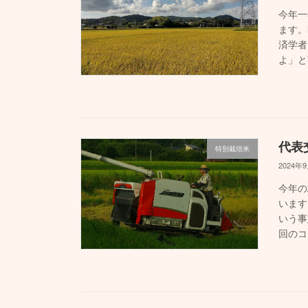
今年一
ます。
済学者
よ」と
代表
特別栽培米
2024年
今年の
います
いう事
回のコ