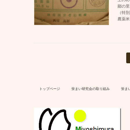
鄙の里
（特別
農薬米
投
稿
ナ
ビ
トップページ
蛍まい研究会の取り組み
蛍ま
ゲ
ー
シ