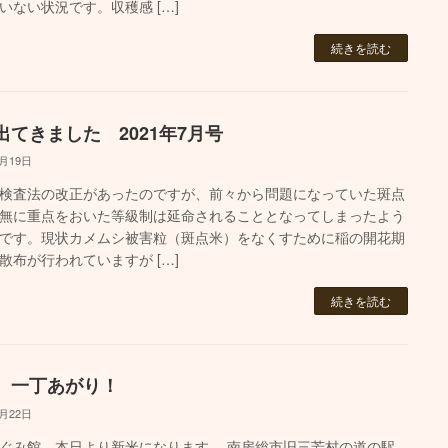
いない状況です。収穫感 […]
続きを読む
出てきました 2021年7月号
7月19日
検査法の改正があったのですが、前々から問題になっていた斑点
無に重点をおいた等級制は延命されることとなってしまったよう
です。現状カメムシ被害粒（斑点米）をなくすために稲の開花期
散布が行われていますが […]
続きを読む
 一丁あがり！
8月22日
ぐみ館、本日より新米になります。 南房総市旧三芳村の道の駅