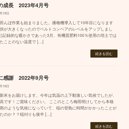
の成長 2023年4月号
4月19日
田んぼ作業も始まりました。播種機導入して10年目になります
供が大きくなったのでベルトコンベアのレベルをアップしまし
笑)記録的な暖かさであった3月、有機質肥料100％使用の培土では
たことのない温度で […]
続きを読む
に感謝 2022年9月号
9月19日
新米をお届けします。今年は気温の上下動激しい気候でしたが、
高です！ご賞味ください。 ここのところ梅雨明けしてから本格
雨のような気候になっていて、稲の登熟に時間がかかったことが
たのか？？稲刈りも後半 […]
続きを読む