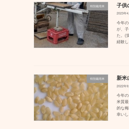
子供
特別栽培米
2023年
今年の
が、子
た。(
経験し
新米
特別栽培米
2022年
今年の
米質最
的な梅
幸いし