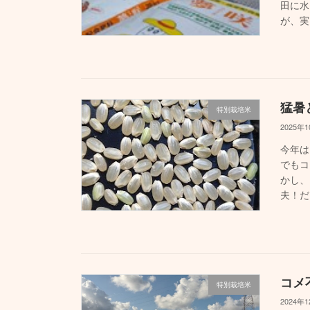
田に水
が、実
猛暑
特別栽培米
2025年
今年は
でもコ
かし、
夫！だ
コメ
特別栽培米
2024年