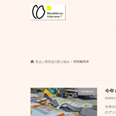
コ
ナ
ン
ビ
テ
ゲ
ン
ー
ツ
シ
へ
ョ
ス
ン
キ
に
ッ
移
プ
動
蛍まい研究会の取り組み
特別栽培米
今年
特別栽培米
2026年
今年の
のアジ