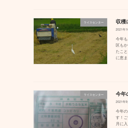
収穫
ライスセンター
2021年
今年も
区もか
たこと
に恵ま
今年
ライスセンター
2021年
今年の
す！ご
月に入