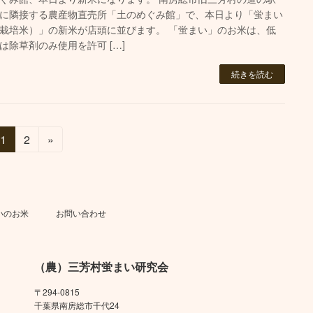
に隣接する農産物直売所「土のめぐみ館」で、本日より「蛍まい
栽培米）」の新米が店頭に並びます。 「蛍まい」のお米は、低
は除草剤のみ使用を許可 […]
続きを読む
固
固
1
2
»
定
定
ペ
ペ
ー
ー
ジ
ジ
いのお米
お問い合わせ
（農）三芳村蛍まい研究会
〒294-0815
千葉県南房総市千代24