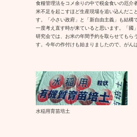
日
食糧管理法をコメ余りの中で税金食いの厄介者
時
米不足を起こすほど生産現場を追い込んだこ
:
す。「小さい政府」と「新自由主義」も結構
一度考え直す時が来ていると思います。「國
研究会では、お米の年間予約を取らせてもら
す。今年の作付けも始まりましたので、がん
水稲用育苗培土