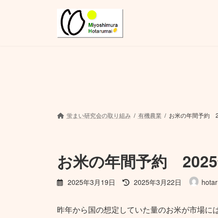
コ
ナ
ン
ビ
テ
ゲ
ン
ー
ツ
シ
へ
ョ
ス
ン
キ
に
ッ
移
プ
動
蛍まい研究会の取り組み
有機農業
お米の年間予約 2
お米の年間予約 202
最
2025年3月19日
2025年3月22日
hota
終
更
昨年から国の想定していた量のお米が市場に
新