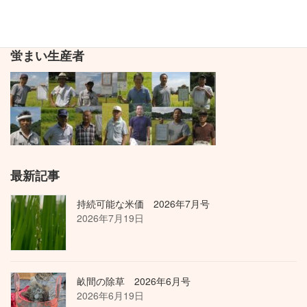
投
固
固
固
1
2
…
8
»
定
定
定
稿
ペ
ペ
ペ
蛍まい生産者
ナ
ー
ー
ー
ジ
ジ
ジ
ビ
ゲ
ー
シ
ョ
最新記事
ン
持続可能な米価 2026年7月号
2026年7月19日
畝間の除草 2026年6月号
2026年6月19日