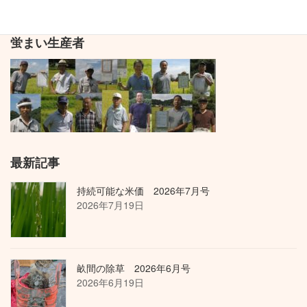
1
2
»
定
定
稿
ペ
ペ
蛍まい生産者
ナ
ー
ー
ジ
ジ
ビ
ゲ
ー
シ
ョ
最新記事
ン
持続可能な米価 2026年7月号
2026年7月19日
畝間の除草 2026年6月号
2026年6月19日