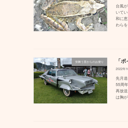
台風が
いてい
和に恵
わらを
「ポ
蛍舞う里からのお便り
2022年
先月道
55周
再放送
は胸が