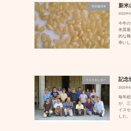
新米
特別栽培米
2022年
今年の
米質最
的な梅
幸いし
記念
ライスセンター
2022年
毎年総
が、三
イスセ
した。