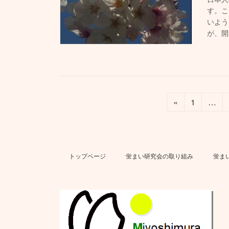
す。こ
いよう
が、開
投
固
«
1
…
定
稿
ペ
ナ
ー
ジ
ビ
トップページ
蛍まい研究会の取り組み
蛍ま
ゲ
ー
シ