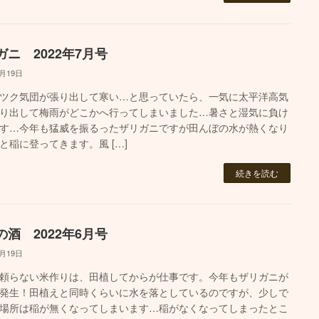
ガニ 2022年7月号
7月19日
ツク気団が張り出して寒い…と思っていたら、一気に太平洋高気
り出して梅雨がどこかへ行ってしまいました…暑さと湿気に負け
す…今年も猛威を振るったザリガニですが田んぼの水が熱くなり
と稲に登ってきます。風 […]
続きを読む
の酒 2022年6月号
6月19日
頼らない米作りは、田植してからが仕事です。今年もザリガニが
発生！田植えと同時くらいに水を落としているのですが、少しで
場所は稲が無くなってしまいます…稲がなくなってしまったとこ