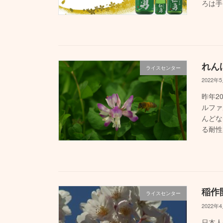
ろは手
れん
ライスセンター
2022年
昨年2
ルファ
んどな
る耐性
稲作
ライスセンター
2022年
日本人