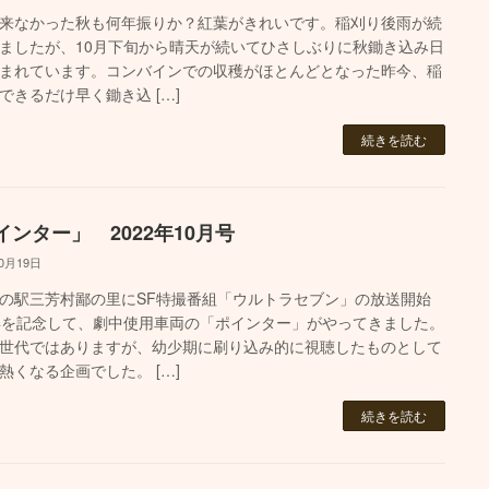
来なかった秋も何年振りか？紅葉がきれいです。稲刈り後雨が続
ましたが、10月下旬から晴天が続いてひさしぶりに秋鋤き込み日
まれています。コンバインでの収穫がほとんどとなった昨今、稲
できるだけ早く鋤き込 […]
続きを読む
インター」 2022年10月号
10月19日
の駅三芳村鄙の里にSF特撮番組「ウルトラセブン」の放送開始
年を記念して、劇中使用車両の「ポインター」がやってきました。
世代ではありますが、幼少期に刷り込み的に視聴したものとして
熱くなる企画でした。 […]
続きを読む