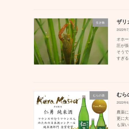
ザリ
生き物
2022年
オホー
圧が張
そうで
すぎる
むら
むらの酒
2022年
農薬に
更に大
も深い