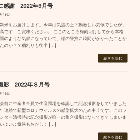
に感謝 2022年9月号
9月19日
新米をお届けします。今年は気温の上下動激しい気候でしたが、
高です！ご賞味ください。 ここのところ梅雨明けしてから本格
雨のような気候になっていて、稲の登熟に時間がかかったことが
たのか？？稲刈りも後半 […]
続きを読む
撮影 2022年８月号
8月19日
会前に生産者全員で生産圃場を確認して記念撮影をしていました
年連続で新型コロナウイルスの感染拡大のため中止です。このラ
ンター清掃時の記念撮影が唯一の集合撮影になってきてしまいま
いよいよ気候もおかしく […]
続きを読む