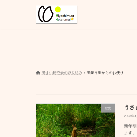
コ
ナ
ン
ビ
テ
ゲ
ン
ー
ツ
シ
へ
ョ
ス
ン
キ
に
ッ
移
プ
動
蛍まい研究会の取り組み
蛍舞う里からのお便り
うさ
歴史
2023年
新年明
ます。