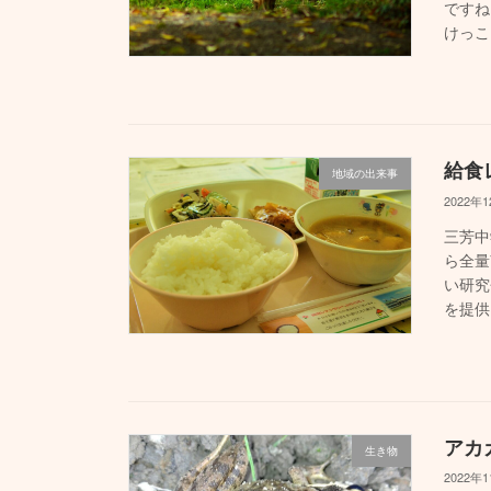
ですね
けっこ
給食
地域の出来事
2022年
三芳中
ら全量
い研究
を提供
アカ
生き物
2022年