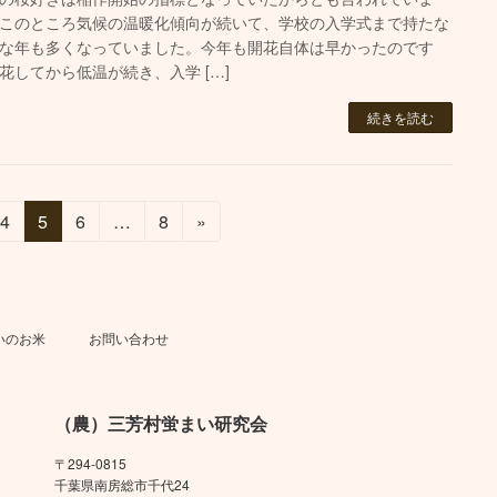
このところ気候の温暖化傾向が続いて、学校の入学式まで持たな
な年も多くなっていました。今年も開花自体は早かったのです
花してから低温が続き、入学 […]
続きを読む
固
固
固
固
4
5
6
…
8
»
定
定
定
定
ペ
ペ
ペ
ペ
ー
ー
ー
ー
ジ
ジ
ジ
ジ
いのお米
お問い合わせ
（農）三芳村蛍まい研究会
〒294-0815
千葉県南房総市千代24