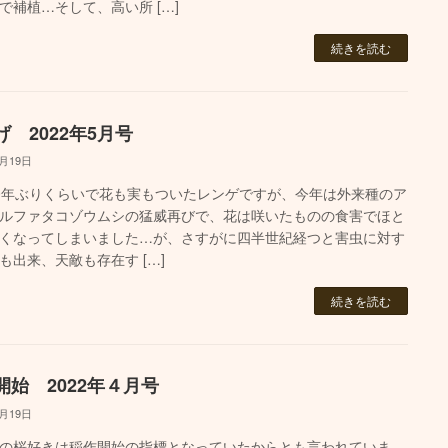
で補植…そして、高い所 […]
続きを読む
げ 2022年5月号
5月19日
0年ぶりくらいで花も実もついたレンゲですが、今年は外来種のア
ルファタコゾウムシの猛威再びで、花は咲いたものの食害でほと
くなってしまいました…が、さすがに四半世紀経つと害虫に対す
も出来、天敵も存在す […]
続きを読む
開始 2022年４月号
4月19日
の桜好きは稲作開始の指標となっていたからとも言われていま